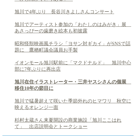
旭川で4年ぶり 長谷川きよしさんコンサート
旭川でアーティスト参加の「わたしのはみがき」展
あさっぴーの歯磨き絵本も初披露
昭和怪獣映画風チラシ「ヨサン対ギカイ」がSNSで話
題に 鷹栖町議会議員お手製
イオンモール旭川駅前に「マクドナルド」 旭川中心
部に7年ぶりに再出店
旭川在住イラストレーター・三井ヤスシさんの個展
移住10年の節目に
旭川で猛暑超えて咲いた季節外れのヒマワリ 秋空に
映えるオレンジ一面
杉村太蔵さん来夏開設の商業施設「旭川ここはれ
て」 出店説明会とトークショー