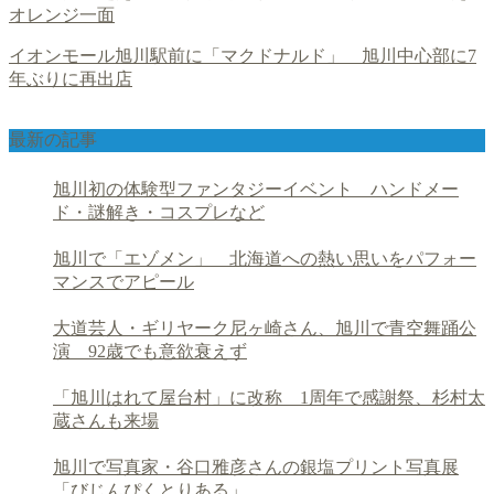
オレンジ一面
イオンモール旭川駅前に「マクドナルド」 旭川中心部に7
年ぶりに再出店
最新の記事
旭川初の体験型ファンタジーイベント ハンドメー
ド・謎解き・コスプレなど
旭川で「エゾメン」 北海道への熱い思いをパフォー
マンスでアピール
大道芸人・ギリヤーク尼ヶ崎さん、旭川で青空舞踊公
演 92歳でも意欲衰えず
「旭川はれて屋台村」に改称 1周年で感謝祭、杉村太
蔵さんも来場
旭川で写真家・谷口雅彦さんの銀塩プリント写真展
「びじんぴくとりある」