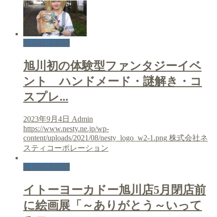
旭川経済新聞
旭川初の体験型ファンタジーイベ
ント ハンドメード・謎解き・コ
スプレ...
2023年9月4日
Admin
https://www.nesty.ne.jp/wp-
content/uploads/2021/08/nesty_logo_w2-1.png
株式会社ネ
スティコーポレーション
旭川経済新聞
イトーヨーカドー旭川店5月閉店前
に絵画展「～ありがとう～いって