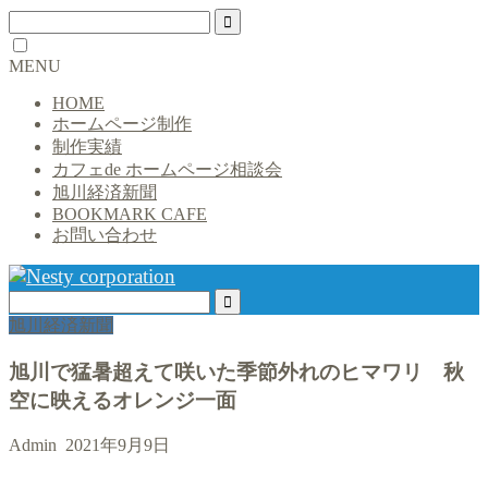
MENU
HOME
ホームページ制作
制作実績
カフェde ホームページ相談会
旭川経済新聞
BOOKMARK CAFE
お問い合わせ
旭川経済新聞
旭川で猛暑超えて咲いた季節外れのヒマワリ 秋
空に映えるオレンジ一面
Admin
2021年9月9日