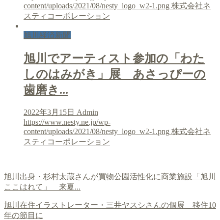
content/uploads/2021/08/nesty_logo_w2-1.png
株式会社ネ
スティコーポレーション
旭川経済新聞
旭川でアーティスト参加の「わた
しのはみがき」展 あさっぴーの
歯磨き...
2022年3月15日
Admin
https://www.nesty.ne.jp/wp-
content/uploads/2021/08/nesty_logo_w2-1.png
株式会社ネ
スティコーポレーション
旭川出身・杉村太蔵さんが買物公園活性化に商業施設「旭川
ここはれて」 来夏...
旭川在住イラストレーター・三井ヤスシさんの個展 移住10
年の節目に