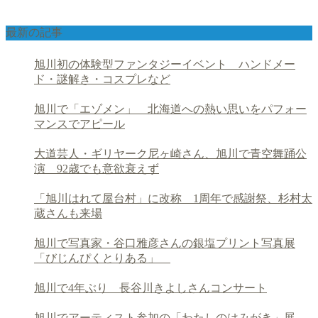
最新の記事
旭川初の体験型ファンタジーイベント ハンドメー
ド・謎解き・コスプレなど
旭川で「エゾメン」 北海道への熱い思いをパフォー
マンスでアピール
大道芸人・ギリヤーク尼ヶ崎さん、旭川で青空舞踊公
演 92歳でも意欲衰えず
「旭川はれて屋台村」に改称 1周年で感謝祭、杉村太
蔵さんも来場
旭川で写真家・谷口雅彦さんの銀塩プリント写真展
「びじんぴくとりある」
旭川で4年ぶり 長谷川きよしさんコンサート
旭川でアーティスト参加の「わたしのはみがき」展