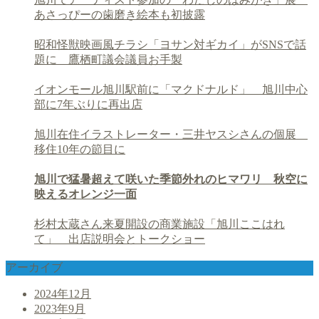
あさっぴーの歯磨き絵本も初披露
昭和怪獣映画風チラシ「ヨサン対ギカイ」がSNSで話
題に 鷹栖町議会議員お手製
イオンモール旭川駅前に「マクドナルド」 旭川中心
部に7年ぶりに再出店
旭川在住イラストレーター・三井ヤスシさんの個展
移住10年の節目に
旭川で猛暑超えて咲いた季節外れのヒマワリ 秋空に
映えるオレンジ一面
杉村太蔵さん来夏開設の商業施設「旭川ここはれ
て」 出店説明会とトークショー
アーカイブ
2024年12月
2023年9月