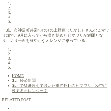
旭川市神居町共栄401の1の上野尭（たかし）さんのヒマワ
リ畑で、9月に入ってから咲き始めたヒマワリが満開とな
り、辺り一面を鮮やかなオレンジに彩っている。
HOME
旭川経済新聞
旭川で猛暑超えて咲いた季節外れのヒマワリ 秋空に
映えるオレンジ一面
RELATED POST