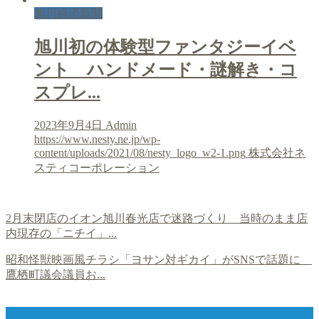
旭川経済新聞
旭川初の体験型ファンタジーイベ
ント ハンドメード・謎解き・コ
スプレ...
2023年9月4日
Admin
https://www.nesty.ne.jp/wp-
content/uploads/2021/08/nesty_logo_w2-1.png
株式会社ネ
スティコーポレーション
2月末閉店のイオン旭川春光店で迷路づくり 当時のまま店
内現存の「ニチイ」...
昭和怪獣映画風チラシ「ヨサン対ギカイ」がSNSで話題に
鷹栖町議会議員お...